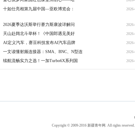
2026-
09
十如仕亮相第九届中国—亚欧博览会：
2026-
14
10
2026夏季达沃斯举行赛力斯康波详解问
2026-
天山赴阔北斗举杯！《中国郎遇见美好
2026-
12
AI定义汽车，赛豆科技发布AI汽车品牌
2026-
15
一文读懂射频连接器：SMA、BNC、N型连
2026-
09
续航流畅实力之选！一加Turbo6X系列国
2026-
14
15
Copyright © 2009-2016 新疆青年网. All ri