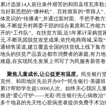
累计选派14人前往条件艰苦的和田县塔瓦库勒
当好新思想的“播种机”、百姓致富的“带路人
体意识的“传播者”,并通过面对面、手把手教
验,不断提升村两委干部的综合素质和工作能力
开的“工作队”。在扶贫方面,近5年累计采购贫
元,不断巩固脱贫攻坚成果,依托电商商城,采取“
通销售渠道,建立覆盖全国的扶贫线上线下集市
地头的扶贫产品直达都市消费者的家庭,有力
难题,在实现民生发展上书写了为民服务新答卷
聚焦儿童成长,让公益更有温度。
民生银行坚
克州、和田地区先后开办9个“民生银行·美疆班”,
累计帮助学生超13000人次。始终关心我区儿
推进“爱心守护——光彩·民生银行先心病救治”
多个地县的先天性心脏病患者提供免费手术治疗,