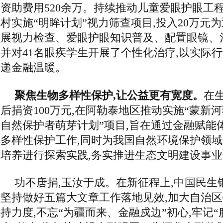
资助费用520余万。持续推动儿童爱眼护眼工
村实施“明眸计划”视力筛查项目,投入20万元为
展视力检查、爱眼护眼知识普及、配置眼镜、
并对41名眼疾学生开展了个性化治疗,以实际
递金融温暖。
聚焦生物多样性保护,让公益更有宽度。
在
后捐资100万元,在阿勒泰地区推动实施“蒙新河
自然保护者萌芽计划”项目,旨在通过金融赋能
多样性保护工作,同时为我国自然环境保护领
培养进行探索实践,务实推进生态文明建设事
功不唐捐,玉汝于成。在新征程上,中国民生
坚持做好五篇大文章工作落地见效,加大自治
持力度,不忘“为疆而来、金融戍边”初心,牢记