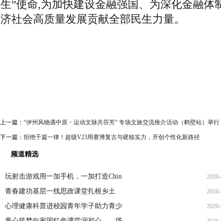
生”使命,为加快建设金融强国、为深化金融体
济社会高质量发展贡献全部民生力量。
上一篇：
“伊州风物遇中原・运动文脉共芬芳” 专场文旅交流推介活动（鹤壁站）举行
下一篇：
拒绝千篇一律！超级V23用赛博复古与硬核实力，开创个性化新路径
频道精选
玩射击游戏用一加手机，一加打造Chin
2026-
青春建功基层一线思政课堂扎根乡土
2026-
16
心理健康科普进校园青年学子助力青少
2026-
10
童心筑梦向家国红色课堂润初心——塔