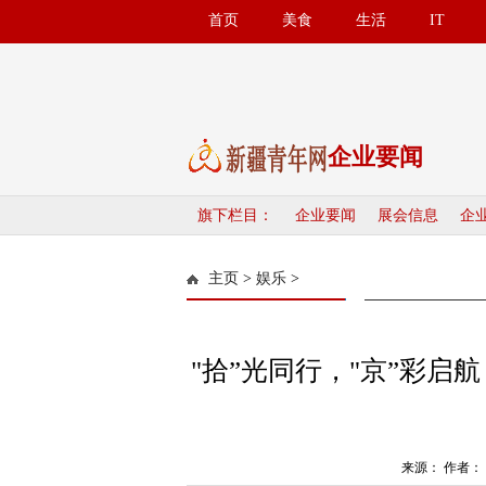
首页
美食
生活
IT
企业要闻
旗下栏目：
企业要闻
展会信息
企
主页
>
娱乐
>
"拾”光同行，"京”彩启
来源： 作者： 人气