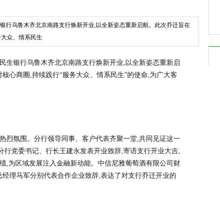
国民生银行乌鲁木齐北京南路支行焕新开业,以全新姿态重新启航。此次乔迁旨在
务大众、情系民生
,中国民生银行乌鲁木齐北京南路支行焕新开业,以全新姿态重新启
核心商圈,持续践行“服务大众、情系民生”的使命,为广大客
的热烈氛围。分行领导同事、客户代表齐聚一堂,共同见证这一
分行党委书记、行长王建永发表开业致辞,寄语支行开业大吉,
佳绩,为区域发展注入金融新动能。中信尼雅葡萄酒有限公司财
总经理马军分别代表合作企业致辞,表达了对支行乔迁开业的