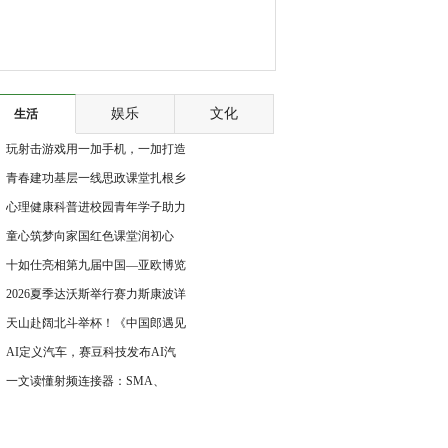
娱乐
文化
生活
玩射击游戏用一加手机，一加打造
ChinaJoy最
青春建功基层一线思政课堂扎根乡
土
心理健康科普进校园青年学子助力
青少年向阳
童心筑梦向家国红色课堂润初心
——塔里木大
十如仕亮相第九届中国—亚欧博览
会：深耕新
2026夏季达沃斯举行赛力斯康波详
解问界"智慧
天山赴阔北斗举杯！《中国郎遇见
美好》巅峰
AI定义汽车，赛豆科技发布AI汽
车品牌AIVA
一文读懂射频连接器：SMA、
BNC、N型连接器全