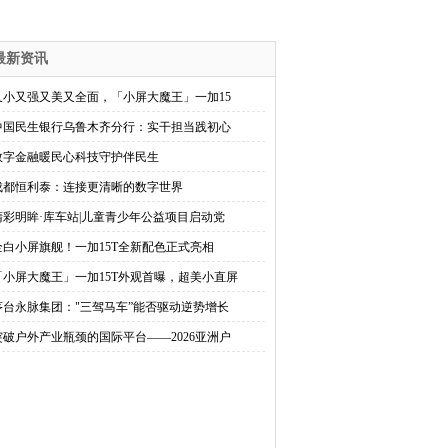
最新资讯
又小又强又美又全面，「小屏大魔王」一加15
中国民生银行乌鲁木齐分行：实干担当践初心
数字金融暖民心科技守护伴民生
成都恒利泰：连接更清晰的数字世界
睛彩明眸·库车站|儿童青少年公益项目启动党
全白小屏旗舰！一加15T全新配色正式亮相
「小屏大魔王」一加15T外观首曝，超美小直屏
茅台永脉集团："三驾马车”能否驱动逆势增长
突破户外产业瓶颈的国际平台——2026亚洲户