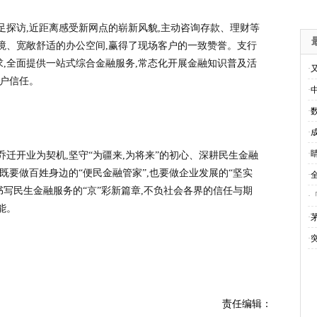
足探访,近距离感受新网点的崭新风貌,主动咨询存款、理财等
境、宽敞舒适的办公空间,赢得了现场客户的一致赞誉。支行
,全面提供一站式综合金融服务,常态化开展金融知识普及活
·
客户信任。
·
·
·
·
乔迁开业为契机,坚守“为疆来,为将来”的初心、深耕民生金融
既要做百姓身边的“便民金融管家”,也要做企业发展的“坚实
·
书写民生金融服务的“京”彩新篇章,不负社会各界的信任与期
·
能。
·
·
责任编辑：