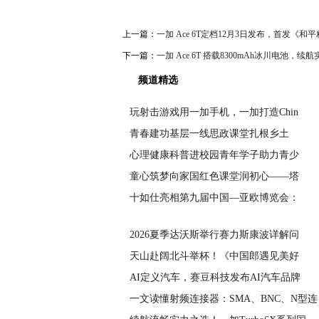
上一篇：
一加 Ace 6T定档12月3日发布，首发《和
下一篇：
一加 Ace 6T 搭载8300mAh冰川电池，
频道精选
玩射击游戏用一加手机，一加打造Chin
青春建功基层一线思政课堂扎根乡土
心理健康科普进校园青年学子助力青少
童心筑梦向家国红色课堂润初心——塔
十如仕亮相第九届中国—亚欧博览会：
2026夏季达沃斯举行赛力斯康波详解问
天山赴阔北斗举杯！《中国郎遇见美好
AI定义汽车，赛豆科技发布AI汽车品牌
一文读懂射频连接器：SMA、BNC、N型连