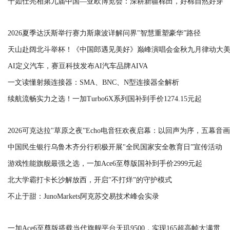
活动
十如仕亮相第九届中国—亚欧博览会：深耕新疆棉田，好棉自然好穿
2026夏季达沃斯举行赛力斯康波详解问界"智慧重塑豪华”路径
天山赴阔北斗举杯！《中国郎遇见美好》巅峰演唱会金秋九月律动大
AI定义汽车，赛豆科技发布AI汽车品牌AIVA
一文读懂射频连接器：SMA、BNC、N型连接器全解析
续航流畅实力之选！一加Turbo6X系列国补到手价1274.15元起
2026可克达拉"草原之夜”Echo电音狂欢夜启幕：以回声为序，五幕音
星河
中国民生银行乌鲁木齐分行积极开展"全民国家安全教育日”宣传活动
游戏性能旗舰最强之选，一加Ace6至尊版国补到手价2999元起
北大学霸打卡长沙解放西，开启"不打烊”的守护模式
不止于甜：JunoMarkets阿克苏交易技术峰会实录
一加Ace6至尊版搭载当代旗舰平台天玑9500，实现165超高帧大满贯