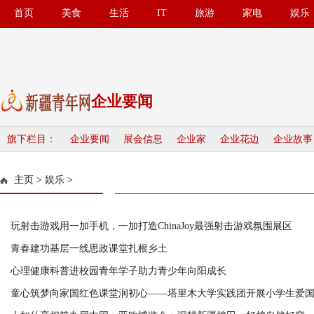
首页
美食
生活
IT
旅游
家电
娱乐
企业要闻
旗下栏目：
企业要闻
展会信息
企业家
企业花边
企业故事
主页
>
娱乐
>
玩射击游戏用一加手机，一加打造ChinaJoy最强射击游戏氛围展区
青春建功基层一线思政课堂扎根乡土
心理健康科普进校园青年学子助力青少年向阳成长
童心筑梦向家国红色课堂润初心——塔里木大学实践团开展小学生爱