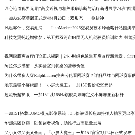
匠心论道视界无界|"高度近视与相关眼病诊断与治疗新进展学习班”圆
一加Ace6至尊版正式定档4月28日：双形态，一枪封神
风起喀什，交易潮涌——JunoMarkets2026交易员技术峰会喀什站圆满
科技之翼托起增收梦：第五师双河市84团无人机驾驶员培训助力"技能
视网膜脱离诊疗门诊正式揭牌｜24小时绿色通道开启诊疗新篇章，全
光明"视”界
阿拉尔沙漠蟹：从实验室到餐桌的营养价值
为什么很多人穿RalphLauren拉夫劳伦看网球赛？详解品牌与网球赛事
地表最强小屏旗舰！「小屏大魔王」一加15T售价4299元起
超流畅超护眼，一加15T以165Hz旗舰高刷屏定义小屏屏显新标杆
一加15T搭载LUMO凝光影像系统，3.5倍潜望长焦加持拍人拍景更出彩
华熙集团赵燕：以领创者视角，助推行业高质量发展
又小又强又美又全面，「小屏大魔王」一加15T官宣3月24日正式发布